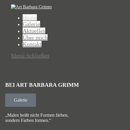
Home
Galerie
Aktuelles
Über mich
Kontakt
Menü
Schließen
BEI ART BARBARA GRIMM
Galerie
„Malen heißt nicht Formen färben,
sondern Farben formen.“